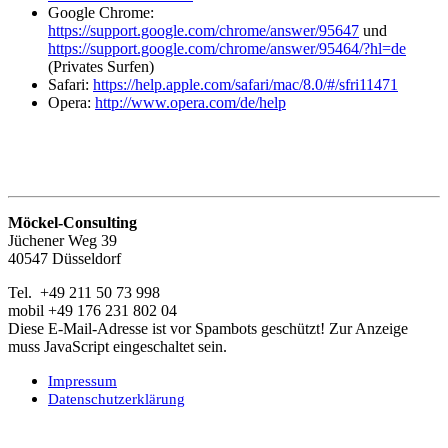
Google Chrome:
https://support.google.com/chrome/answer/95647
und
https://support.google.com/chrome/answer/95464/?hl=de
(Privates Surfen)
Safari:
https://help.apple.com/safari/mac/8.0/#/sfri11471
Opera:
http://www.opera.com/de/help
Möckel-Consulting
Jüchener Weg 39
40547 Düsseldorf
Tel. +49 211 50 73 998
mobil +49 176 231 802 04
Diese E-Mail-Adresse ist vor Spambots geschützt! Zur Anzeige
muss JavaScript eingeschaltet sein.
Impressum
Datenschutzerklärung